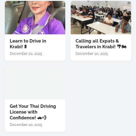
Learn to Drive in
Calling all Expats &
Krabi! 🚦
Travelers in Krabi! 🌴🏍️
December 20, 2025
December 20, 2025
Get Your Thai Driving
License with
Confidence! 🚗💨
December 20, 2025