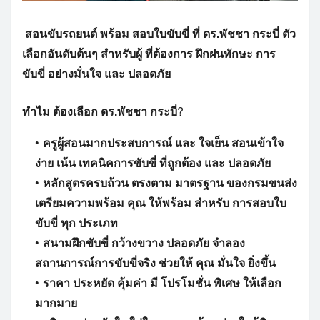
สอนขับรถยนต์
พร้อม
สอบใบขับขี่
ที่
ดร.พัชชา
กระบี่
ตัว
เลือกอันดับต้นๆ
สำหรับผู้
ที่ต้องการ
ฝึกฝนทักษะ
การ
ขับขี่
อย่างมั่นใจ
และ
ปลอดภัย
ทำไม
ต้องเลือก
ดร.พัชชา
กระบี่
?
ครูผู้สอนมากประสบการณ์
และ
ใจเย็น
สอนเข้าใจ
ง่าย
เน้น
เทคนิคการขับขี่
ที่ถูกต้อง
และ
ปลอดภัย
หลักสูตรครบถ้วน
ตรงตาม
มาตรฐาน
ของกรมขนส่ง
เตรียมความพร้อม
คุณ
ให้พร้อม
สำหรับ
การสอบใบ
ขับขี่
ทุก
ประเภท
สนามฝึกขับขี่
กว้างขวาง
ปลอดภัย
จำลอง
สถานการณ์การขับขี่จริง
ช่วยให้
คุณ
มั่นใจ
ยิ่งขึ้น
ราคา
ประหยัด
คุ้มค่า
มี
โปรโมชั่น
พิเศษ
ให้เลือก
มากมาย