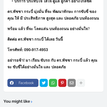
บริการ
ประทับใจ
ใส่ใจ
ดูแล
ลูกค้า
อย่างใกล้ชิด
ดร.พัชชา
กระบี่
มุ่งมั่น
ที่จะ
พัฒนาทักษะ
การขับขี่
ของ
คุณ
ให้
มี
ประสิทธิภาพ
สูงสุด
และ
ปลอดภัย
บนท้องถนน
พร้อม
แล้ว
ที่จะ
โลดแล่น
บนท้องถนน
อย่างมั่นใจ
?
ติดต่อ
ดร.พัชชา
กระบี่
ได้เลย
วันนี้
โทรศัพท์:
090-917-4953
อย่ารอช้า!
มา
เรียน
ขับรถ
กับ
ดร.พัชชา
กระบี่
แล้ว
คุณ
จะ
ขับขี่ได้อย่างมั่นใจ
และ
ปลอดภัย
Facebook
You might like