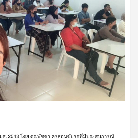
ี พ.ศ. 2543 โดย ดร.พัชชา ครูสอนขับรถที่มีประสบการณ์