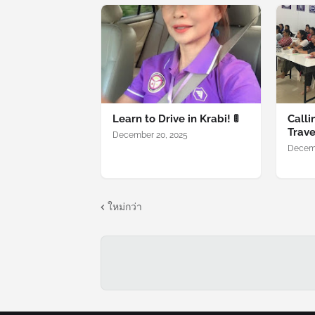
Learn to Drive in Krabi! 🚦
Calli
Trave
December 20, 2025
Decemb
ใหม่กว่า