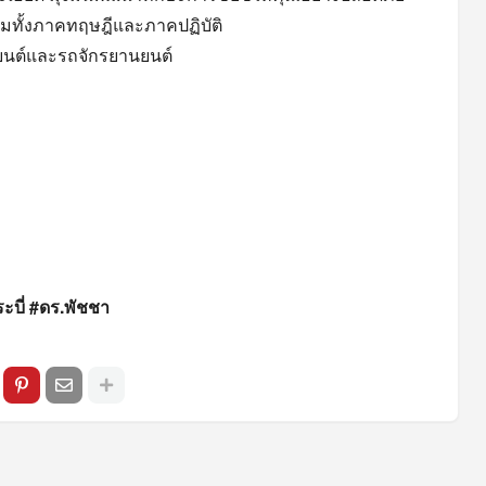
มทั้งภาคทฤษฎีและภาคปฏิบัติ
ถยนต์และรถจักรยานยนต์
ะบี่ #ดร.พัชชา