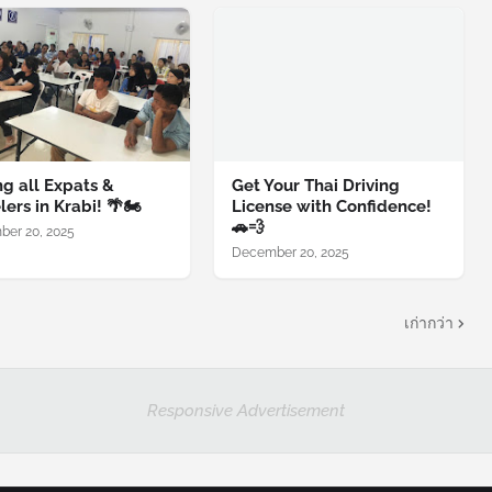
ng all Expats &
Get Your Thai Driving
lers in Krabi! 🌴🏍️
License with Confidence!
🚗💨
er 20, 2025
December 20, 2025
เก่ากว่า
Responsive Advertisement